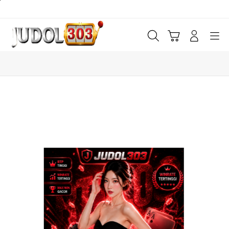
Skip
to
content
Cari
Troli
Login
Navigation
Buka Info Lebih Lanjut