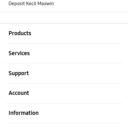
Deposit Kecil Maxwin
Buka
Footer Navigation
Products
Buka
Services
Buka
Support
Buka
Account
Buka
Information
Buka