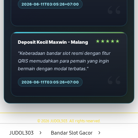
2026-06-11T03:05:26+07:00
★★★★★
Deposit Kecil Maxwin - Malang
"Keberadaan bandar slot resmi dengan fitur
QRIS memudahkan para pemain yang ingin
bermain dengan modal terbatas."
2026-06-11T03:05:26+07:00
© 2026 JUDOL303. All rights reserved.
JUDOL303
>
Bandar Slot Gacor
>