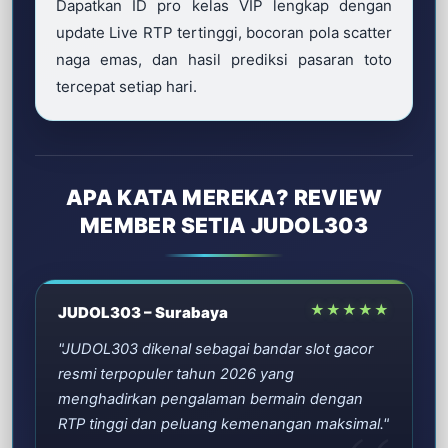
Dapatkan ID pro kelas VIP lengkap dengan
update Live RTP tertinggi, bocoran pola scatter
naga emas, dan hasil prediksi pasaran toto
tercepat setiap hari.
APA KATA MEREKA? REVIEW
MEMBER SETIA JUDOL303
★★★★★
JUDOL303 – Surabaya
"JUDOL303 dikenal sebagai bandar slot gacor
resmi terpopuler tahun 2026 yang
menghadirkan pengalaman bermain dengan
RTP tinggi dan peluang kemenangan maksimal."