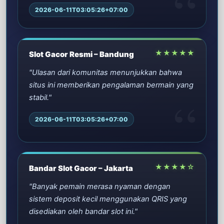
2026-06-11T03:05:26+07:00
★★★★★
Slot Gacor Resmi – Bandung
"Ulasan dari komunitas menunjukkan bahwa
situs ini memberikan pengalaman bermain yang
stabil."
2026-06-11T03:05:26+07:00
★★★★☆
Bandar Slot Gacor – Jakarta
"Banyak pemain merasa nyaman dengan
sistem deposit kecil menggunakan QRIS yang
disediakan oleh bandar slot ini."