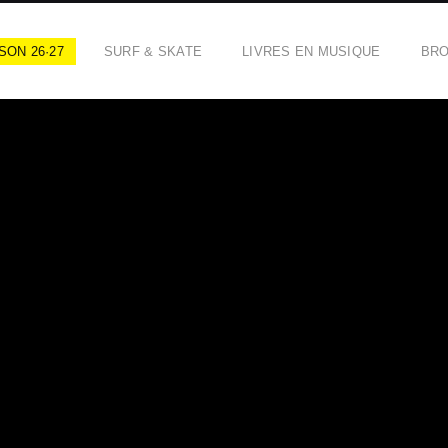
SON 26·27
SURF & SKATE
LIVRES EN MUSIQUE
BR