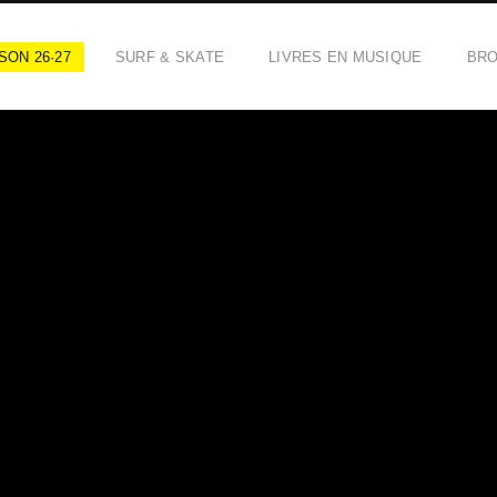
SON 26·27
SURF & SKATE
LIVRES EN MUSIQUE
BR