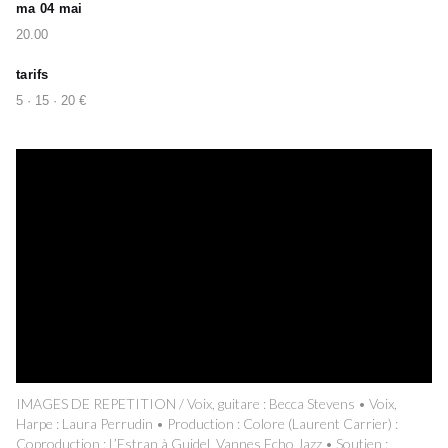
ma 04 mai
20.00
tarifs
5 · 15 · 20 €
IMAGES DE REPETITION / Voix, guitare : Becca Stevens • Voix,
Harpe : Laura Perrudin • Production : Colore (Laurent Carrier) :
Coproduction : L’Estran à Guidel, Vannes Echo Jazz • Soutien :