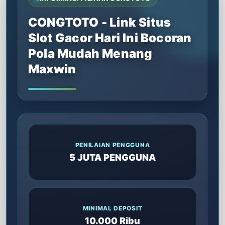
CONGTOTO - Link Situs
Slot Gacor Hari Ini Bocoran
Pola Mudah Menang
Maxwin
PENILAIAN PENGGUNA
5 JUTA PENGGUNA
MINIMAL DEPOSIT
10.000 Ribu